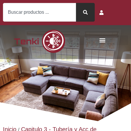
Inicio
Capitulo 3 - Tubería y Acc.de
/