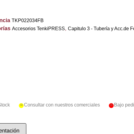
encia
TKP022034FB
rías
,
Accesorios TenkiPRESS
Capitulo 3 - Tubería y Acc.de F
Stock
= Consultar con nuestros comerciales
= Bajo ped
ntación