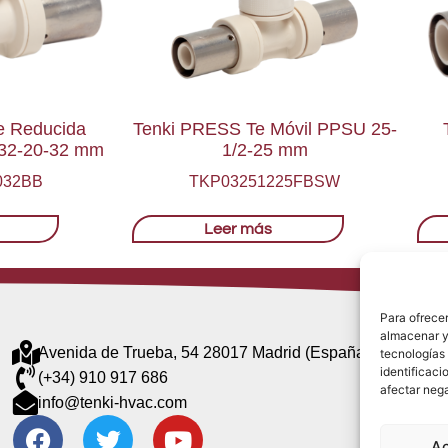
e Reducida
Tenki PRESS Te Móvil PPSU 25-
32-20-32 mm
1/2-25 mm
032BB
TKP03251225FBSW
Leer más
Para ofrecer
almacenar y/
Avenida de Trueba, 54 28017 Madrid (España)
tecnologías
identificaci
(+34) 910 917 686
afectar nega
info@tenki-hvac.com
A