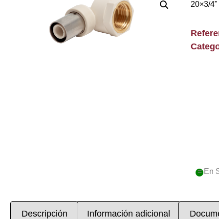
20×3/4"
Refer
Catego
= En 
Descripción
Información adicional
Docume