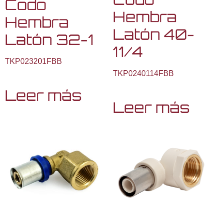
Codo
Hembra
Hembra
Latón 40-
Latón 32-1
11/4
TKP023201FBB
TKP0240114FBB
Leer más
Leer más