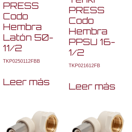
PRESS
PRESS
Codo
Codo
Hembra
Hembra
Latón 50-
PPSU 16-
11/2
1/2
TKP0250112FBB
TKP021612FB
Leer más
Leer más