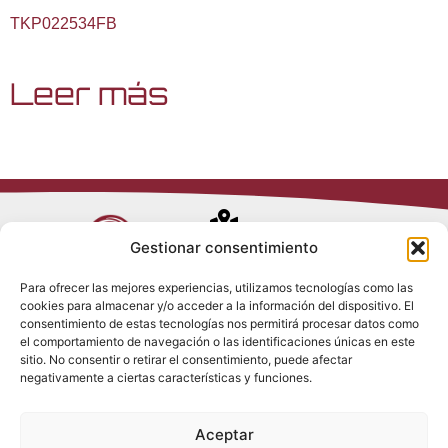
TKP022534FB
Leer más
Avenida de
Gestionar consentimiento
Trueba, 54
Para ofrecer las mejores experiencias, utilizamos tecnologías como las
28017 Madrid
cookies para almacenar y/o acceder a la información del dispositivo. El
Política de
(España)
consentimiento de estas tecnologías nos permitirá procesar datos como
Privacidad
el comportamiento de navegación o las identificaciones únicas en este
Política de
sitio. No consentir o retirar el consentimiento, puede afectar
Cookies
(+34) 910 917
negativamente a ciertas características y funciones.
Política de
686
Redes Sociales
Condiciones
Aceptar
generales de
info@tenki-