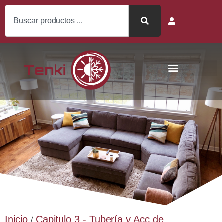
Inicio
Capitulo 3 - Tubería y Acc.de
/