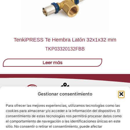
TenkiPRESS Te Hembra Latón 32x1x32 mm
TKP03320132FBB
Leer más
Avenida de
Gestionar consentimiento
Trueba, 54
Para ofrecer las mejores experiencias, utilizamos tecnologías como las
28017 Madrid
cookies para almacenar y/o acceder a la información del dispositivo. El
Política de
(España)
consentimiento de estas tecnologías nos permitirá procesar datos como
Privacidad
el comportamiento de navegación o las identificaciones únicas en este
Política de
sitio. No consentir o retirar el consentimiento, puede afectar
Cookies
(+34) 910 917