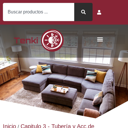
Inicio
Capitulo 3 - Tubería y Acc.de
/