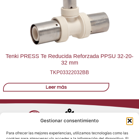
Tenki PRESS Te Reducida Reforzada PPSU 32-20-
32 mm
TKP03322032BB
Leer más
Avenida de
Gestionar consentimiento
Trueba, 54
Para ofrecer las mejores experiencias, utilizamos tecnologías como las
28017 Madrid
cookies para almacenar y/o acceder a la información del dispositivo. El