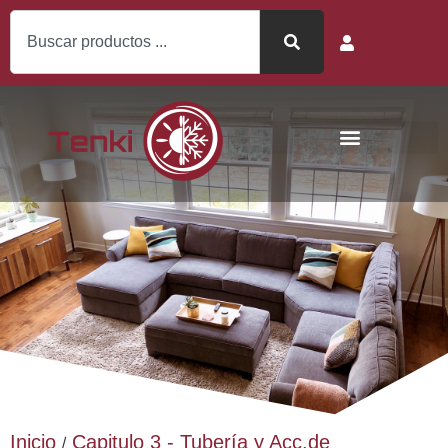
Inicio
Capitulo 3 - Tubería y Acc.de
/