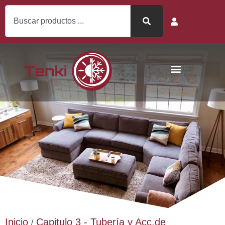
Inicio
Capitulo 3 - Tubería y Acc.de
/