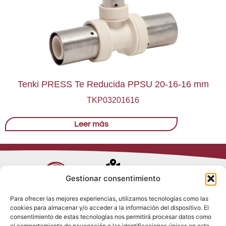
Tenki PRESS Te Reducida PPSU 20-16-16 mm
TKP03201616
Leer más
Avenida de
Gestionar consentimiento
Trueba, 54
Para ofrecer las mejores experiencias, utilizamos tecnologías como las
28017 Madrid
cookies para almacenar y/o acceder a la información del dispositivo. El
Política de
(España)
consentimiento de estas tecnologías nos permitirá procesar datos como
Privacidad
el comportamiento de navegación o las identificaciones únicas en este