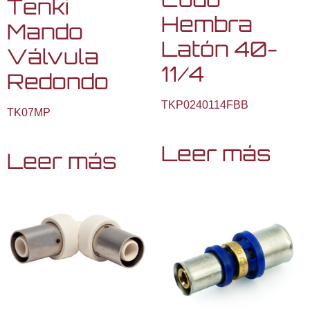
Tenki
Hembra
Mando
Latón 40-
Válvula
11/4
Redondo
TKP0240114FBB
TK07MP
Leer más
Leer más