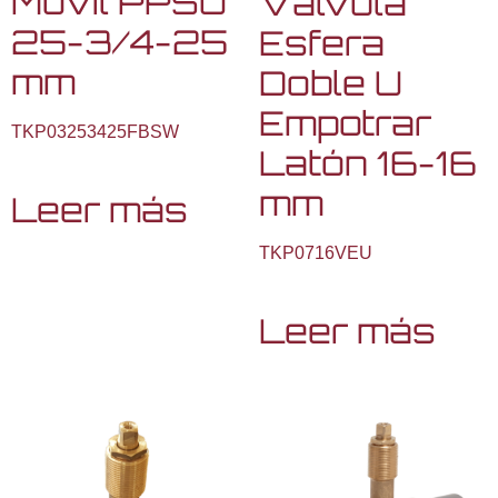
Móvil PPSU
Válvula
25-3/4-25
Esfera
mm
Doble U
Empotrar
TKP03253425FBSW
Latón 16-16
mm
Leer más
TKP0716VEU
Leer más