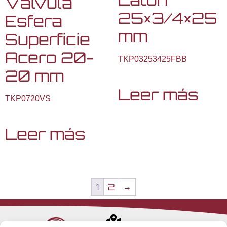
Válvula
25×3/4×25
Esfera
mm
Superficie
Acero 20-
TKP03253425FBB
20 mm
Leer más
TKP0720VS
Leer más
1
2
→