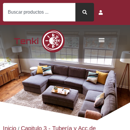
Inicio
Capitulo 3 - Tubería y Acc.de
/