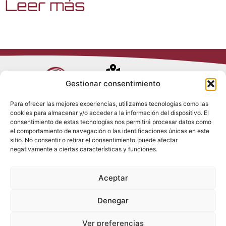
Leer más
Avenida de
Gestionar consentimiento
Trueba, 54
Para ofrecer las mejores experiencias, utilizamos tecnologías como las
28017 Madrid
cookies para almacenar y/o acceder a la información del dispositivo. El
Política de
(España)
consentimiento de estas tecnologías nos permitirá procesar datos como
Privacidad
el comportamiento de navegación o las identificaciones únicas en este
Política de
sitio. No consentir o retirar el consentimiento, puede afectar
Cookies
(+34) 910 917
negativamente a ciertas características y funciones.
Política de
686
Redes Sociales
Condiciones
Aceptar
generales de
info@tenki-
venta
hvac.com
Aviso Legal
Denegar
Ver preferencias