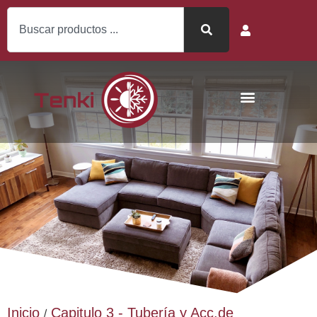
Inicio
Capitulo 3 - Tubería y Acc.de
/