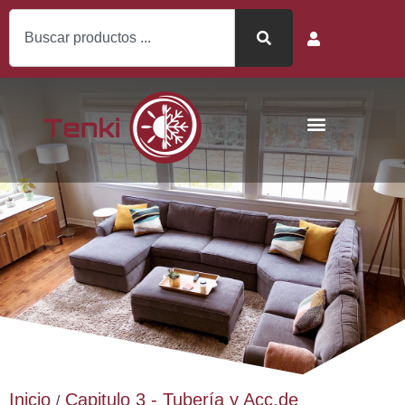
Inicio
Capitulo 3 - Tubería y Acc.de
/