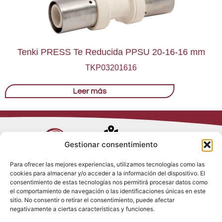
Tenki PRESS Te Reducida PPSU 20-16-16 mm
TKP03201616
Leer más
Avenida de
Gestionar consentimiento
Trueba, 54
Para ofrecer las mejores experiencias, utilizamos tecnologías como las
28017 Madrid
cookies para almacenar y/o acceder a la información del dispositivo. El
Política de
(España)
consentimiento de estas tecnologías nos permitirá procesar datos como
Privacidad
el comportamiento de navegación o las identificaciones únicas en este
Política de
sitio. No consentir o retirar el consentimiento, puede afectar
Cookies
(+34) 910 917
negativamente a ciertas características y funciones.
Política de
686
Redes Sociales