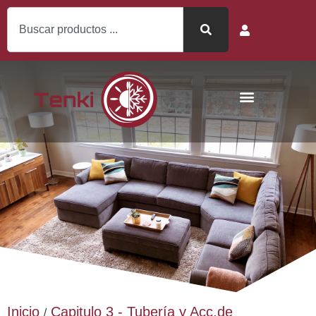
Inicio
Capitulo 3 - Tubería y Acc.de
/