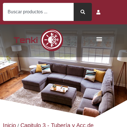
Inicio
Capitulo 3 - Tubería y Acc.de
/