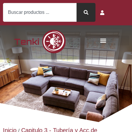
Inicio
Capitulo 3 - Tubería y Acc.de
/