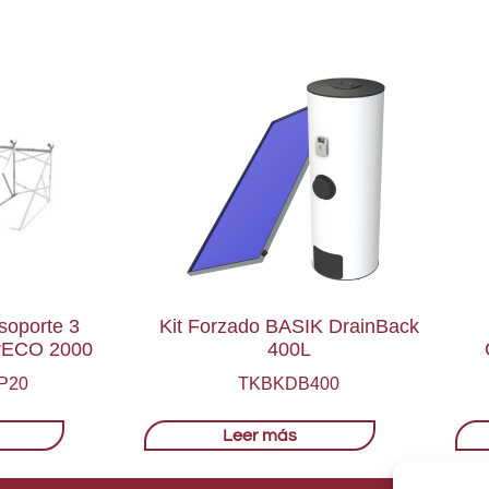
soporte 3
Kit Forzado BASIK DrainBack
rECO 2000
400L
P20
TKBKDB400
Leer más