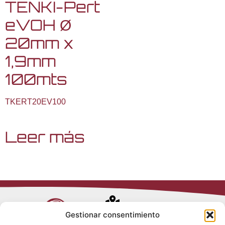
TENKI-Pert
eVOH Ø
20mm x
1,9mm
100mts
TKERT20EV100
Leer más
Avenida de
Gestionar consentimiento