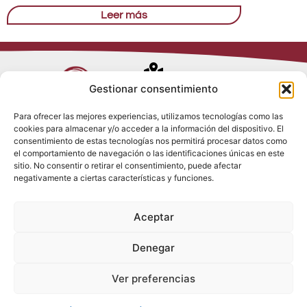
Leer más
Avenida de
Gestionar consentimiento
Trueba, 54
Para ofrecer las mejores experiencias, utilizamos tecnologías como las
28017 Madrid
cookies para almacenar y/o acceder a la información del dispositivo. El
Política de
(España)
consentimiento de estas tecnologías nos permitirá procesar datos como
Privacidad
el comportamiento de navegación o las identificaciones únicas en este
Política de
sitio. No consentir o retirar el consentimiento, puede afectar
Cookies
(+34) 910 917
negativamente a ciertas características y funciones.
Política de
686
Redes Sociales
Condiciones
Aceptar
generales de
info@tenki-
venta
hvac.com
Aviso Legal
Denegar
Ver preferencias