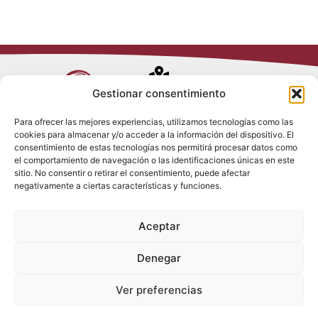
Avenida de
Gestionar consentimiento
Trueba, 54
Para ofrecer las mejores experiencias, utilizamos tecnologías como las
28017 Madrid
cookies para almacenar y/o acceder a la información del dispositivo. El
Política de
(España)
consentimiento de estas tecnologías nos permitirá procesar datos como
Privacidad
el comportamiento de navegación o las identificaciones únicas en este
Política de
sitio. No consentir o retirar el consentimiento, puede afectar
Cookies
(+34) 910 917
negativamente a ciertas características y funciones.
Política de
686
Redes Sociales
Condiciones
Aceptar
generales de
info@tenki-
venta
hvac.com
Aviso Legal
Denegar
Ver preferencias