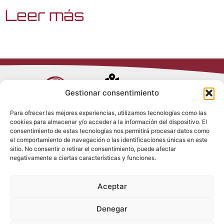
Leer más
Avenida de
Gestionar consentimiento
Trueba, 54
Para ofrecer las mejores experiencias, utilizamos tecnologías como las
28017 Madrid
cookies para almacenar y/o acceder a la información del dispositivo. El
Política de
(España)
consentimiento de estas tecnologías nos permitirá procesar datos como
Privacidad
el comportamiento de navegación o las identificaciones únicas en este
Política de
sitio. No consentir o retirar el consentimiento, puede afectar
Cookies
(+34) 910 917
negativamente a ciertas características y funciones.
Política de
686
Redes Sociales
Condiciones
Aceptar
generales de
info@tenki-
venta
hvac.com
Aviso Legal
Denegar