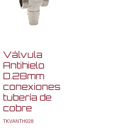
Válvula
Antihielo
D.28mm
conexiones
tubería de
cobre
TKVANTH028