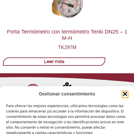
Porta Termómetro con termómetro Tenki DN25 – 1
M-H
TK297M
Leer más
Avenida de
Gestionar consentimiento
Trueba, 54
Para ofrecer las mejores experiencias, utilizamos tecnologías como las
28017 Madrid
cookies para almacenar y/o acceder a la información del dispositivo. El
Política de
(España)
consentimiento de estas tecnologías nos permitirá procesar datos como
Privacidad
el comportamiento de navegación o las identificaciones únicas en este
Política de
sitio. No consentir o retirar el consentimiento, puede afectar
Cookies
(+34) 910 917
negativamente a ciertas características y funciones.