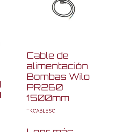
Cable de
alimentación
Bombas Wilo
N
PR260
A
1500mm
TKCABLESC
Leer más