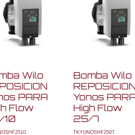
mba Wilo
Bomba Wilo
POSICION
REPOSICIO
nos PARA
Yonos PAR
gh Flow
High Flow
/10
25/7
NOSHF2510
TKYONOSHF2507