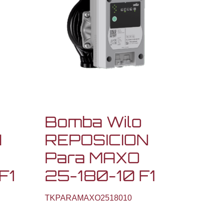
Bomba Wilo
N
REPOSICION
Para MAXO
F1
25-180-10 F1
TKPARAMAXO2518010