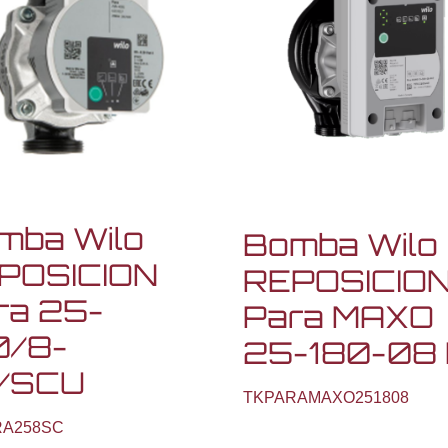
mba Wilo
Bomba Wilo
POSICION
REPOSICIO
ra 25-
Para MAXO
0/8-
25-180-08 
/SCU
TKPARAMAXO251808
RA258SC