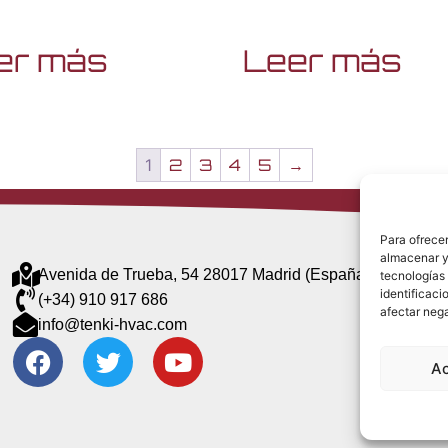
er más
Leer más
1
2
3
4
5
→
Para ofrecer
almacenar y/
Avenida de Trueba, 54 28017 Madrid (España)
tecnologías
identificaci
(+34) 910 917 686
afectar nega
info@tenki-hvac.com
A