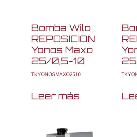
Bomba Wilo
Bo
REPOSICION
RE
Yonos Maxo
Yo
25/0,5-10
25
TKYONOSMAXO2510
TKYO
Leer más
Le