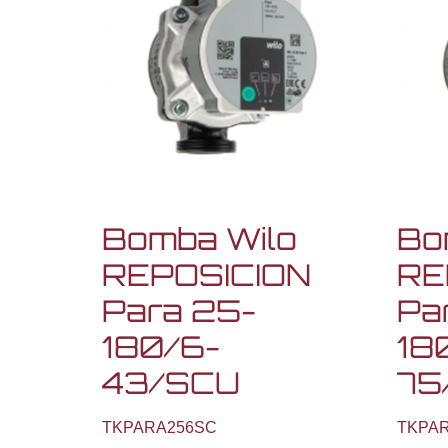
Bomba Wilo
Bo
REPOSICION
RE
Para 25-
Pa
180/6-
18
43/SCU
75
TKPARA256SC
TKPA