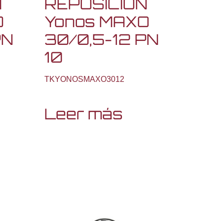
N
REPOSICION
O
Yonos MAXO
PN
30/0,5-12 PN
10
TKYONOSMAXO3012
Leer más