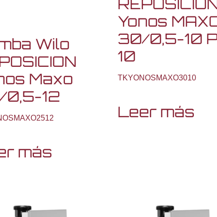
REPOSICIO
Yonos MAX
30/0,5-10 
mba Wilo
10
POSICION
nos Maxo
TKYONOSMAXO3010
/0,5-12
Leer más
NOSMAXO2512
er más