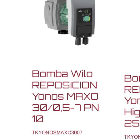
Bomba Wilo
Bo
REPOSICION
RE
Yonos MAXO
Yo
30/0,5-7 PN
Hi
10
25
TKYONOSMAXO3007
TKYO