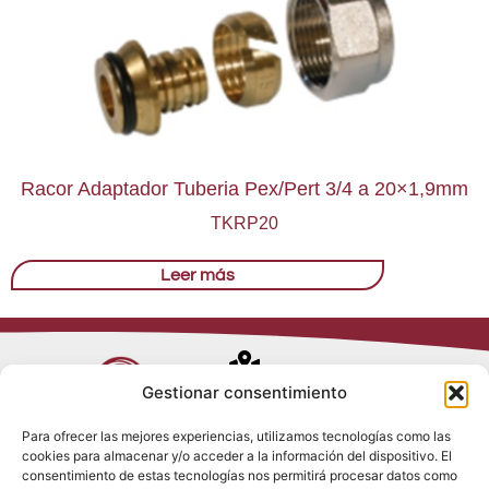
Racor Adaptador Tuberia Pex/Pert 3/4 a 20×1,9mm
TKRP20
Leer más
Avenida de
Gestionar consentimiento
Trueba, 54
Para ofrecer las mejores experiencias, utilizamos tecnologías como las
28017 Madrid
cookies para almacenar y/o acceder a la información del dispositivo. El
Política de
(España)
consentimiento de estas tecnologías nos permitirá procesar datos como
Privacidad