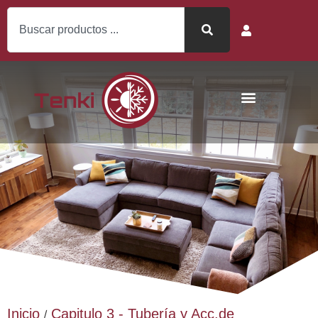
Inicio
Capitulo 3 - Tubería y Acc.de
/