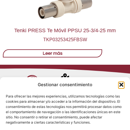
Tenki PRESS Te Móvil PPSU 25-3/4-25 mm
TKP03253425FBSW
Leer más
Avenida de
Gestionar consentimiento
Trueba, 54
Para ofrecer las mejores experiencias, utilizamos tecnologías como las
28017 Madrid
cookies para almacenar y/o acceder a la información del dispositivo. El
Política de
(España)
consentimiento de estas tecnologías nos permitirá procesar datos como
Privacidad
el comportamiento de navegación o las identificaciones únicas en este
Política de
sitio. No consentir o retirar el consentimiento, puede afectar
Cookies
(+34) 910 917
negativamente a ciertas características y funciones.
Política de
686
Redes Sociales