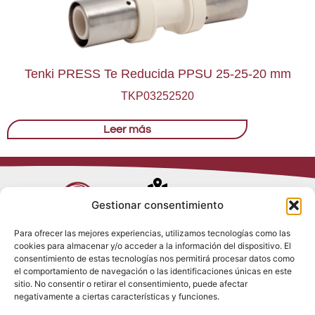
Tenki PRESS Te Reducida PPSU 25-25-20 mm
TKP03252520
Leer más
Avenida de
Gestionar consentimiento
Trueba, 54
Para ofrecer las mejores experiencias, utilizamos tecnologías como las
28017 Madrid
cookies para almacenar y/o acceder a la información del dispositivo. El
Política de
(España)
consentimiento de estas tecnologías nos permitirá procesar datos como
Privacidad
el comportamiento de navegación o las identificaciones únicas en este
Política de
sitio. No consentir o retirar el consentimiento, puede afectar
Cookies
(+34) 910 917
negativamente a ciertas características y funciones.
Política de
686
Redes Sociales