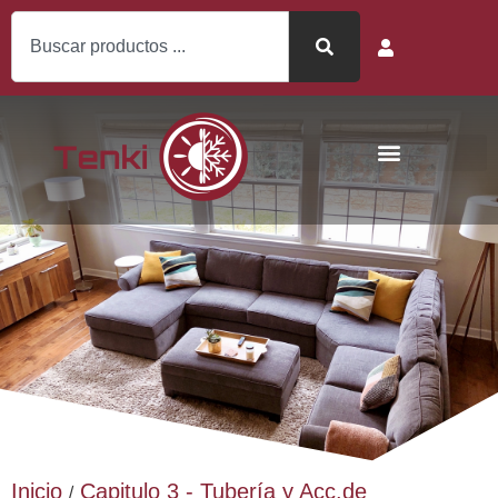
Inicio
Capitulo 3 - Tubería y Acc.de
/