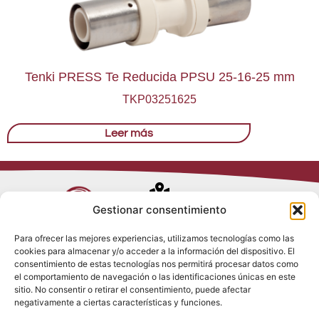
Tenki PRESS Te Reducida PPSU 25-16-25 mm
TKP03251625
Leer más
Avenida de
Gestionar consentimiento
Trueba, 54
Para ofrecer las mejores experiencias, utilizamos tecnologías como las
28017 Madrid
cookies para almacenar y/o acceder a la información del dispositivo. El
Política de
(España)
consentimiento de estas tecnologías nos permitirá procesar datos como
Privacidad
el comportamiento de navegación o las identificaciones únicas en este
Política de
sitio. No consentir o retirar el consentimiento, puede afectar
Cookies
(+34) 910 917
negativamente a ciertas características y funciones.
Política de
686
Redes Sociales