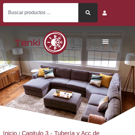
Inicio
Capitulo 3 - Tubería y Acc.de
/