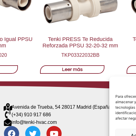
o Igual PPSU
Tenki PRESS Te Reducida
T
mm
Reforzada PPSU 32-20-32 mm
020
TKP03322032BB
Leer más
Para ofrecer
almacenar y/
Avenida de Trueba, 54 28017 Madrid (España)
tecnologías
identificaci
(+34) 910 917 686
afectar nega
info@tenki-hvac.com
A