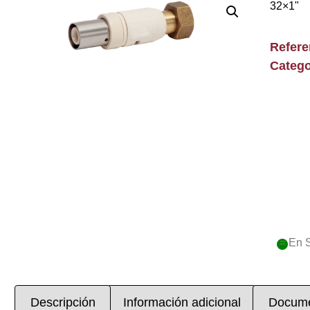
32×1"
Refer
Catego
= En 
Descripción
Información adicional
Docume