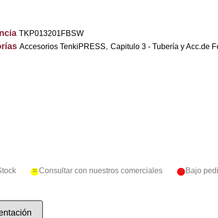
encia
TKP013201FBSW
rías
,
Accesorios TenkiPRESS
Capitulo 3 - Tubería y Acc.de F
Stock
= Consultar con nuestros comerciales
= Bajo ped
ntación