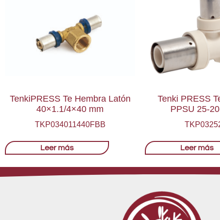
TenkiPRESS Te Hembra Latón
Tenki PRESS T
40×1.1/4×40 mm
PPSU 25-20
TKP034011440FBB
TKP0325
Leer más
Leer más