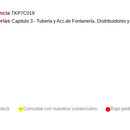
encia
TKP7C019
rías
,
Capitulo 3 - Tubería y Acc.de Fontanería
Distribuidores
Stock
= Consultar con nuestros comerciales
= Bajo ped