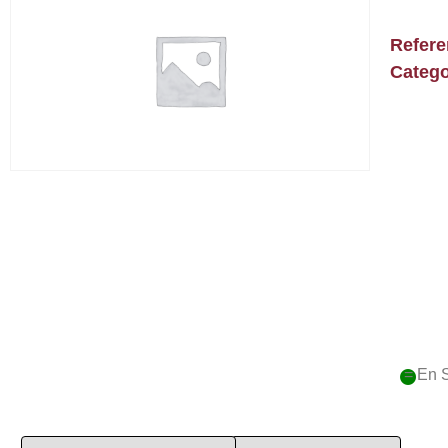
Refer
Catego
= En 