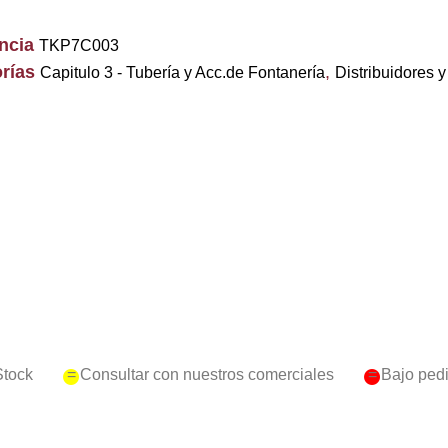
encia
TKP7C003
rías
,
Capitulo 3 - Tubería y Acc.de Fontanería
Distribuidores
Stock
= Consultar con nuestros comerciales
= Bajo ped