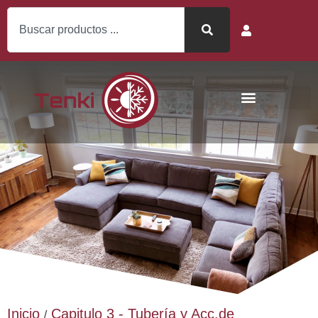
Inicio
Capitulo 3 - Tubería y Acc.de
/