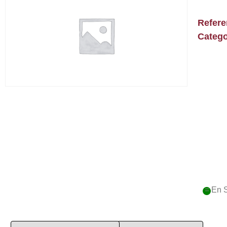
Refer
Catego
= En 