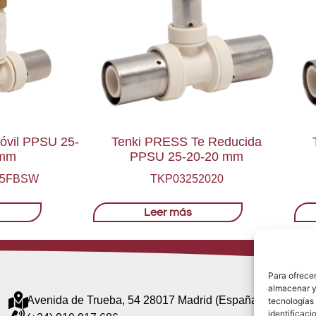
óvil PPSU 25-
Tenki PRESS Te Reducida
 mm
PPSU 25-20-20 mm
25FBSW
TKP03252020
Leer más
Para ofrecer
almacenar y/
Avenida de Trueba, 54 28017 Madrid (España)
tecnologías
identificaci