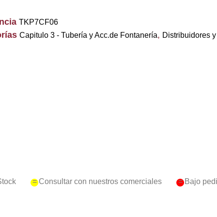
encia
TKP7CF06
rías
,
Capitulo 3 - Tubería y Acc.de Fontanería
Distribuidores
Stock
= Consultar con nuestros comerciales
= Bajo ped