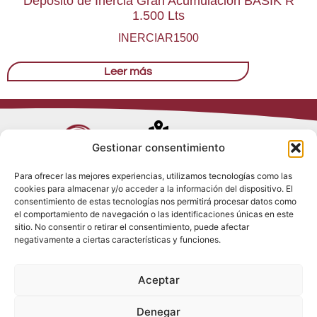
Depósito de Inercia Gran Acumulación BASIK R
1.500 Lts
INERCIAR1500
Leer más
Avenida de
Gestionar consentimiento
Trueba, 54
Para ofrecer las mejores experiencias, utilizamos tecnologías como las
28017 Madrid
cookies para almacenar y/o acceder a la información del dispositivo. El
Política de
(España)
consentimiento de estas tecnologías nos permitirá procesar datos como
Privacidad
el comportamiento de navegación o las identificaciones únicas en este
Política de
sitio. No consentir o retirar el consentimiento, puede afectar
Cookies
(+34) 910 917
negativamente a ciertas características y funciones.
Política de
686
Redes Sociales
Condiciones
Aceptar
generales de
info@tenki-
venta
hvac.com
Aviso Legal
Denegar