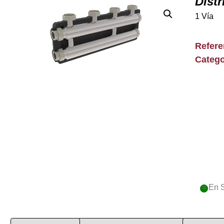
Dist
1 Vía
Refer
Catego
= En 