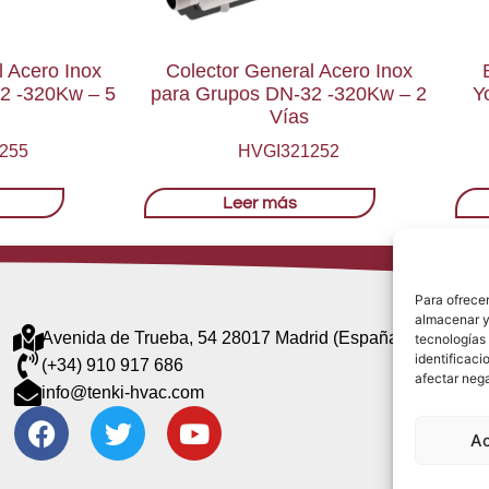
l Acero Inox
Colector General Acero Inox
2 -320Kw – 5
para Grupos DN-32 -320Kw – 2
Y
Vías
255
HVGI321252
Leer más
Para ofrecer
almacenar y/
Avenida de Trueba, 54 28017 Madrid (España)
tecnologías
identificaci
(+34) 910 917 686
afectar nega
info@tenki-hvac.com
A