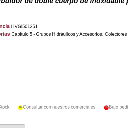
ribuidor de doble cuerpo de inoxidable
encia
HVGI501251
rías
,
Capitulo 5 - Grupos Hidráulicos y Accesorios
Colectores
Stock
= Consultar con nuestros comerciales
= Bajo ped