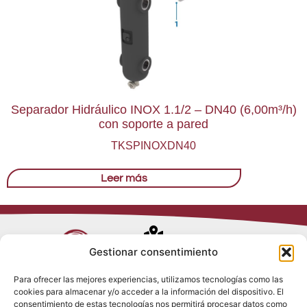
Separador Hidráulico INOX 1.1/2 – DN40 (6,00m³/h)
con soporte a pared
TKSPINOXDN40
Leer más
Avenida de
Gestionar consentimiento
Trueba, 54
Para ofrecer las mejores experiencias, utilizamos tecnologías como las
28017 Madrid
cookies para almacenar y/o acceder a la información del dispositivo. El
Política de
(España)
consentimiento de estas tecnologías nos permitirá procesar datos como
Privacidad