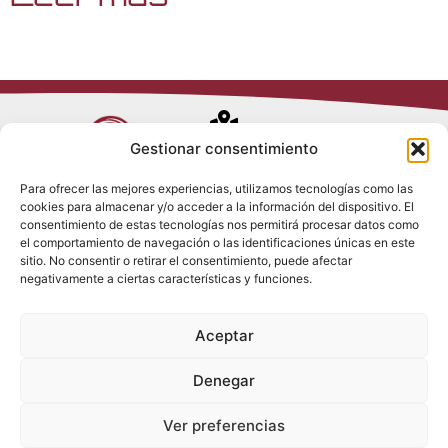
Avenida de
Gestionar consentimiento
Trueba, 54
Para ofrecer las mejores experiencias, utilizamos tecnologías como las
28017 Madrid
cookies para almacenar y/o acceder a la información del dispositivo. El
Política de
(España)
consentimiento de estas tecnologías nos permitirá procesar datos como
Privacidad
el comportamiento de navegación o las identificaciones únicas en este
Política de
sitio. No consentir o retirar el consentimiento, puede afectar
Cookies
(+34) 910 917
negativamente a ciertas características y funciones.
Política de
686
Redes Sociales
Condiciones
Aceptar
generales de
info@tenki-
venta
hvac.com
Aviso Legal
Denegar
Ver preferencias