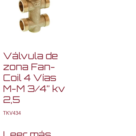
Válvula de
zona Fan-
Coil 4 Vías
M-M 3/4” kv
2,5
TKV434
Leer más