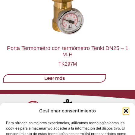
Porta Termómetro con termómetro Tenki DN25 – 1
M-H
TK297M
Leer más
Avenida de
Gestionar consentimiento
Trueba, 54
Para ofrecer las mejores experiencias, utilizamos tecnologías como las
28017 Madrid
cookies para almacenar y/o acceder a la información del dispositivo. El
Política de
(España)
consentimiento de estas tecnologías nos permitirá procesar datos como
Privacidad