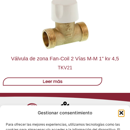
Válvula de zona Fan-Coil 2 Vías M-M 1” kv 4,5
TKV21
Leer más
Avenida de
Gestionar consentimiento
Trueba, 54
Para ofrecer las mejores experiencias, utilizamos tecnologías como las
28017 Madrid
cookies para almacenar y/o acceder a la información del dispositivo. El