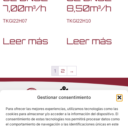
7,00m³/h
8,50m³/h
TKGI22H07
TKGI22H10
Leer más
Leer más
1
2
→
Avenida de
Gestionar consentimiento
Trueba, 54
Para ofrecer las mejores experiencias, utilizamos tecnologías como las
28017 Madrid
cookies para almacenar y/o acceder a la información del dispositivo. El
Política de
(España)
consentimiento de estas tecnologías nos permitirá procesar datos como
Privacidad
el comportamiento de navegación o las identificaciones únicas en este
Política de