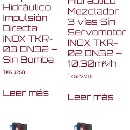
Hidráulico
Hidráulico
Mezclador
Impulsión
3 vías Sin
Directa
Servomotor
INOX TKR-
INOX TKR-
03 DN32 –
02 DN32 –
Sin Bomba
10,30m³/h
TKGI32SB
TKGI22M10
Leer más
Leer más