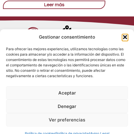
Leer más
Avenida de
Gestionar consentimiento
Trueba, 54
Para ofrecer las mejores experiencias, utilizamos tecnologías como las
28017 Madrid
cookies para almacenar y/o acceder a la información del dispositivo. El
Política de
(España)
consentimiento de estas tecnologías nos permitirá procesar datos como
Privacidad
el comportamiento de navegación o las identificaciones únicas en este
Política de
sitio. No consentir o retirar el consentimiento, puede afectar
Cookies
(+34) 910 917
negativamente a ciertas características y funciones.
Política de
686
Redes Sociales
Condiciones
Aceptar
generales de
info@tenki-
venta
hvac.com
Aviso Legal
Denegar
Ver preferencias
Política de cookies
Política de privacidad
Aviso Legal