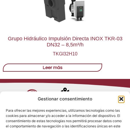
Grupo Hidráulico Impulsión Directa INOX TKR-03
DN32 – 8,5m³/h
TKGI32H10
Leer más
Avenida de
Gestionar consentimiento
Trueba, 54
Para ofrecer las mejores experiencias, utilizamos tecnologías como las
28017 Madrid
cookies para almacenar y/o acceder a la información del dispositivo. El
Política de
(España)
consentimiento de estas tecnologías nos permitirá procesar datos como
Privacidad
el comportamiento de navegación o las identificaciones únicas en este
Política de