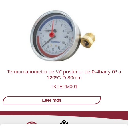
Termomanómetro de ½” posterior de 0-4bar y 0º a
120ºC D.80mm
TKTERM001
Leer más