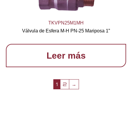
TKVPN25M1MH
Válvula de Esfera M-H PN-25 Mariposa 1”
Leer más
1
2
→