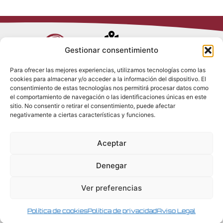
Avenida de
Gestionar consentimiento
Trueba, 54
Para ofrecer las mejores experiencias, utilizamos tecnologías como las
28017 Madrid
cookies para almacenar y/o acceder a la información del dispositivo. El
Política de
(España)
consentimiento de estas tecnologías nos permitirá procesar datos como
Privacidad
el comportamiento de navegación o las identificaciones únicas en este
Política de
sitio. No consentir o retirar el consentimiento, puede afectar
Cookies
(+34) 910 917
negativamente a ciertas características y funciones.
Política de
686
Redes Sociales
Condiciones
Aceptar
generales de
info@tenki-
venta
hvac.com
Aviso Legal
Denegar
Ver preferencias
Política de cookies
Política de privacidad
Aviso Legal