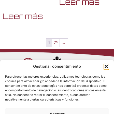
Leer más
Leer más
1
2
→
Avenida de
Gestionar consentimiento
Trueba, 54
Para ofrecer las mejores experiencias, utilizamos tecnologías como las
28017 Madrid
cookies para almacenar y/o acceder a la información del dispositivo. El
Política de
(España)
consentimiento de estas tecnologías nos permitirá procesar datos como
Privacidad
el comportamiento de navegación o las identificaciones únicas en este
Política de
sitio. No consentir o retirar el consentimiento, puede afectar
Cookies
(+34) 910 917
negativamente a ciertas características y funciones.
Política de
686
Redes Sociales
Condiciones
Aceptar