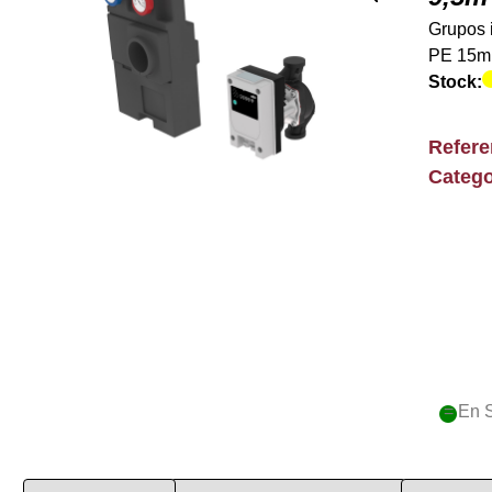
Grupos 
PE 15m
Stock:
Refer
Catego
= En 