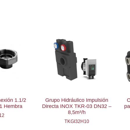
exión 1.1/2
Grupo Hidráulico Impulsión
C
x 1 Hembra
Directa INOX TKR-03 DN32 –
pa
8,5m³/h
12
TKGI32H10